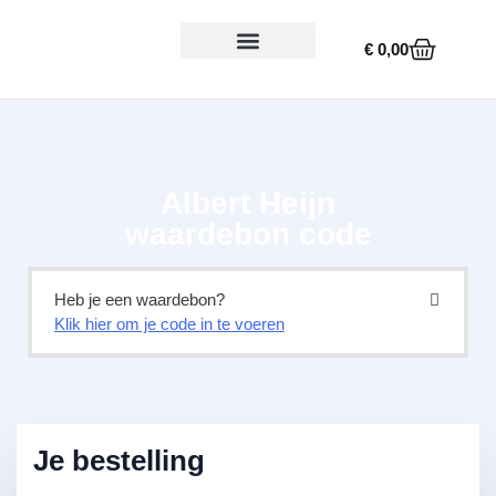
€
0,00
Workshop boeken
Albert Heijn
waardebon code
Heb je een waardebon?
Klik hier om je code in te voeren
Je bestelling